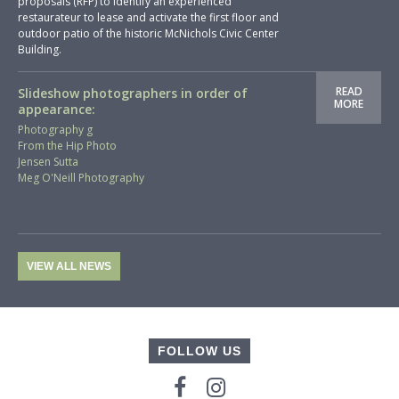
proposals (RFP) to identify an experienced
restaurateur to lease and activate the first floor and
outdoor patio of the historic McNichols Civic Center
Building.
READ
Slideshow photographers in order of
MORE
appearance:
Photography g
From the Hip Photo
Jensen Sutta
Meg O'Neill Photography
VIEW ALL NEWS
FOLLOW US